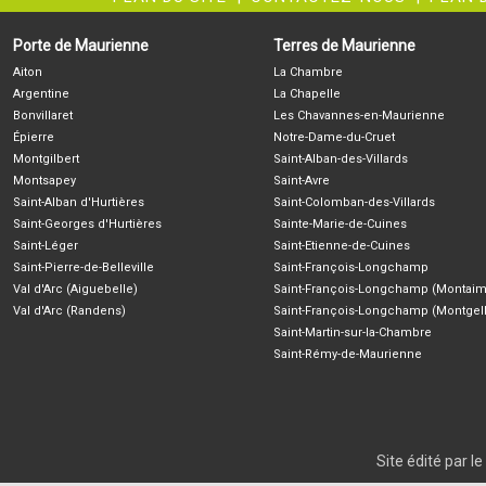
Porte de Maurienne
Terres de Maurienne
Aiton
La Chambre
Argentine
La Chapelle
Bonvillaret
Les Chavannes-en-Maurienne
Épierre
Notre-Dame-du-Cruet
Montgilbert
Saint-Alban-des-Villards
Montsapey
Saint-Avre
Saint-Alban d'Hurtières
Saint-Colomban-des-Villards
Saint-Georges d'Hurtières
Sainte-Marie-de-Cuines
Saint-Léger
Saint-Etienne-de-Cuines
Saint-Pierre-de-Belleville
Saint-François-Longchamp
Val d'Arc (Aiguebelle)
Saint-François-Longchamp (Montaim
Val d'Arc (Randens)
Saint-François-Longchamp (Montgell
Saint-Martin-sur-la-Chambre
Saint-Rémy-de-Maurienne
Site édité par 