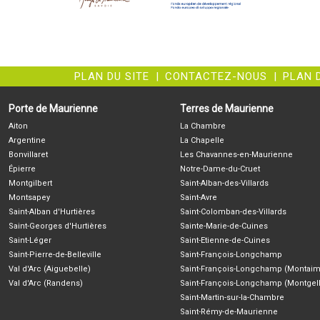
PLAN DU SITE
|
CONTACTEZ-NOUS
|
PLAN 
Porte de Maurienne
Terres de Maurienne
Aiton
La Chambre
Argentine
La Chapelle
Bonvillaret
Les Chavannes-en-Maurienne
Épierre
Notre-Dame-du-Cruet
Montgilbert
Saint-Alban-des-Villards
Montsapey
Saint-Avre
Saint-Alban d'Hurtières
Saint-Colomban-des-Villards
Saint-Georges d'Hurtières
Sainte-Marie-de-Cuines
Saint-Léger
Saint-Etienne-de-Cuines
Saint-Pierre-de-Belleville
Saint-François-Longchamp
Val d'Arc (Aiguebelle)
Saint-François-Longchamp (Montaim
Val d'Arc (Randens)
Saint-François-Longchamp (Montgell
Saint-Martin-sur-la-Chambre
Saint-Rémy-de-Maurienne