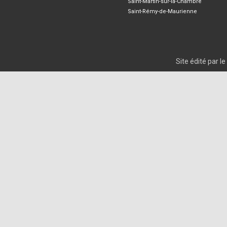
Saint-Martin-sur-la-Chambre
Saint-Rémy-de-Maurienne
Site édité par 