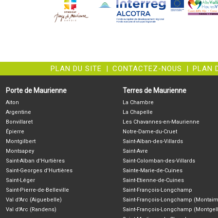
PLAN DU SITE
|
CONTACTEZ-NOUS
|
PLAN 
Porte de Maurienne
Terres de Maurienne
Aiton
La Chambre
Argentine
La Chapelle
Bonvillaret
Les Chavannes-en-Maurienne
Épierre
Notre-Dame-du-Cruet
Montgilbert
Saint-Alban-des-Villards
Montsapey
Saint-Avre
Saint-Alban d'Hurtières
Saint-Colomban-des-Villards
Saint-Georges d'Hurtières
Sainte-Marie-de-Cuines
Saint-Léger
Saint-Etienne-de-Cuines
Saint-Pierre-de-Belleville
Saint-François-Longchamp
Val d'Arc (Aiguebelle)
Saint-François-Longchamp (Montaim
Val d'Arc (Randens)
Saint-François-Longchamp (Montgell