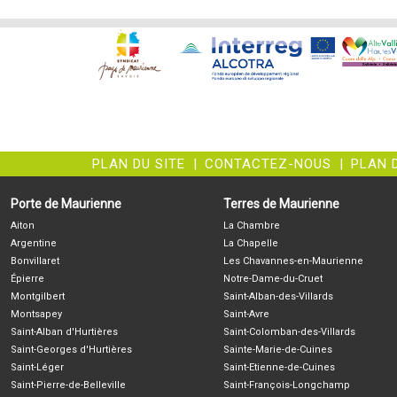
PLAN DU SITE
|
CONTACTEZ-NOUS
|
PLAN 
Porte de Maurienne
Terres de Maurienne
Aiton
La Chambre
Argentine
La Chapelle
Bonvillaret
Les Chavannes-en-Maurienne
Épierre
Notre-Dame-du-Cruet
Montgilbert
Saint-Alban-des-Villards
Montsapey
Saint-Avre
Saint-Alban d'Hurtières
Saint-Colomban-des-Villards
Saint-Georges d'Hurtières
Sainte-Marie-de-Cuines
Saint-Léger
Saint-Etienne-de-Cuines
Saint-Pierre-de-Belleville
Saint-François-Longchamp