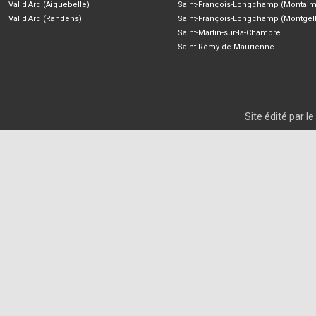
Val d'Arc (Aiguebelle)
Saint-François-Longchamp (Montaim
Val d'Arc (Randens)
Saint-François-Longchamp (Montgell
Saint-Martin-sur-la-Chambre
Saint-Rémy-de-Maurienne
Site édité par 