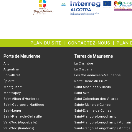
PLAN DU SITE
|
CONTACTEZ-NOUS
|
PLAN 
Porte de Maurienne
Terres de Maurienne
Aiton
La Chambre
Argentine
La Chapelle
Bonvillaret
Les Chavannes-en-Maurienne
Épierre
Notre-Dame-du-Cruet
Montgilbert
Saint-Alban-des-Villards
Montsapey
Saint-Avre
Saint-Alban d'Hurtières
Saint-Colomban-des-Villards
Saint-Georges d'Hurtières
Sainte-Marie-de-Cuines
Saint-Léger
Saint-Etienne-de-Cuines
Saint-Pierre-de-Belleville
Saint-François-Longchamp
Val d'Arc (Aiguebelle)
Saint-François-Longchamp (Montaim
Val d'Arc (Randens)
Saint-François-Longchamp (Montgell