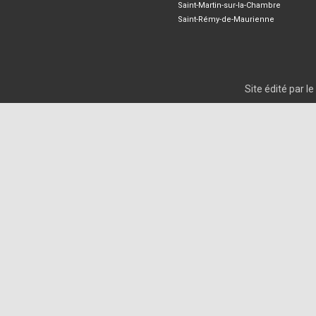
Saint-Martin-sur-la-Chambre
Saint-Rémy-de-Maurienne
Site édité par 