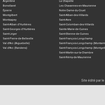
Argentine
La Chapelle
Bonvillaret
Les Chavannes-en-Maurienne
Épierre
Notre-Dame-du-Cruet
Montgilbert
Saint-Alban-des-Villards
Montsapey
Saint-Avre
Saint-Alban d'Hurtières
Saint-Colomban-des-Villards
Saint-Georges d'Hurtières
Sainte-Marie-de-Cuines
Saint-Léger
Saint-Etienne-de-Cuines
Saint-Pierre-de-Belleville
Saint-François-Longchamp
Val d'Arc (Aiguebelle)
Saint-François-Longchamp (Montaim
Val d'Arc (Randens)
Saint-François-Longchamp (Montgell
Saint-Martin-sur-la-Chambre
Saint-Rémy-de-Maurienne
Site édité par 