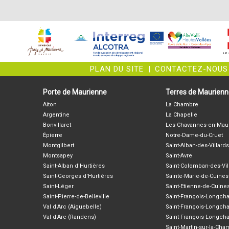
PLAN DU SITE
|
CONTACTEZ-NOUS
Porte de Maurienne
Terres de Maurien
Aiton
La Chambre
Argentine
La Chapelle
Bonvillaret
Les Chavannes-en-Mau
Épierre
Notre-Dame-du-Cruet
Montgilbert
Saint-Alban-des-Villards
Montsapey
Saint-Avre
Saint-Alban d'Hurtières
Saint-Colomban-des-Vil
Saint-Georges d'Hurtières
Sainte-Marie-de-Cuines
Saint-Léger
Saint-Etienne-de-Cuine
Saint-Pierre-de-Belleville
Saint-François-Longc
Val d'Arc (Aiguebelle)
Saint-François-Longch
Val d'Arc (Randens)
Saint-François-Longch
Saint-Martin-sur-la-Ch