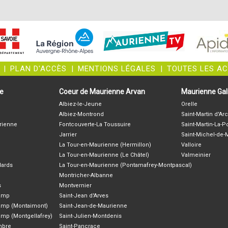
|
PLAN D'ACCÈS
|
MENTIONS LÉGALES
|
TOUTES LES A
ne
Coeur de Maurienne Arvan
Maurienne Gali
Albiez-le-Jeune
Orelle
Albiez-Montrond
Saint-Martin d'Arc
rienne
Fontcouverte-La Toussuire
Saint-Martin-La-P
Jarrier
Saint-Michel-de
La Tour-en-Maurienne (Hermillon)
Valloire
La Tour-en-Maurienne (Le Châtel)
Valmeinier
lards
La Tour-en-Maurienne (Pontamafrey-Montpascal)
Montricher-Albanne
s
Montvernier
hamp
Saint-Jean d'Arves
amp (Montaimont)
Saint-Jean-de-Maurienne
amp (Montgellafrey)
Saint-Julien-Montdenis
ambre
Saint-Pancrace