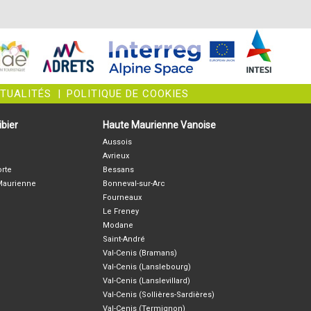
CTUALITÉS
|
POLITIQUE DE COOKIES
bier
Haute Maurienne Vanoise
Aussois
Avrieux
orte
Bessans
-Maurienne
Bonneval-sur-Arc
Fourneaux
Le Freney
Modane
Saint-André
Val-Cenis (Bramans)
Val-Cenis (Lanslebourg)
Val-Cenis (Lanslevillard)
Val-Cenis (Sollières-Sardières)
Val-Cenis (Termignon)