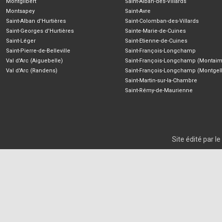
Montgilbert
Saint-Alban-des-Villards
Montsapey
Saint-Avre
Saint-Alban d'Hurtières
Saint-Colomban-des-Villards
Saint-Georges d'Hurtières
Sainte-Marie-de-Cuines
Saint-Léger
Saint-Etienne-de-Cuines
Saint-Pierre-de-Belleville
Saint-François-Longchamp
Val d'Arc (Aiguebelle)
Saint-François-Longchamp (Montaim
Val d'Arc (Randens)
Saint-François-Longchamp (Montgell
Saint-Martin-sur-la-Chambre
Saint-Rémy-de-Maurienne
Site édité par 