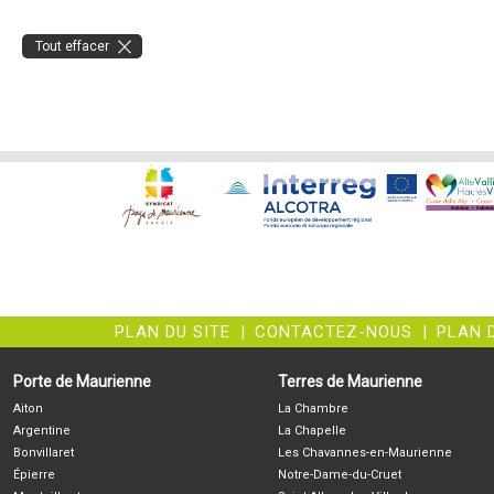
Tout effacer
PLAN DU SITE
|
CONTACTEZ-NOUS
|
PLAN 
Porte de Maurienne
Terres de Maurienne
Aiton
La Chambre
Argentine
La Chapelle
Bonvillaret
Les Chavannes-en-Maurienne
Épierre
Notre-Dame-du-Cruet