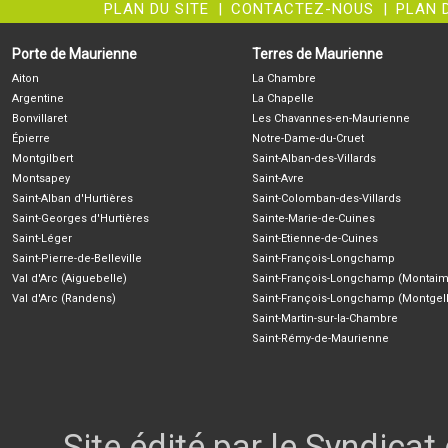
PLAN DU SITE
|
CONTACTEZ-NOUS
|
PLAN 
Porte de Maurienne
Terres de Maurienne
Aiton
La Chambre
Argentine
La Chapelle
Bonvillaret
Les Chavannes-en-Maurienne
Épierre
Notre-Dame-du-Cruet
Montgilbert
Saint-Alban-des-Villards
Montsapey
Saint-Avre
Saint-Alban d'Hurtières
Saint-Colomban-des-Villards
Saint-Georges d'Hurtières
Sainte-Marie-de-Cuines
Saint-Léger
Saint-Etienne-de-Cuines
Saint-Pierre-de-Belleville
Saint-François-Longchamp
Val d'Arc (Aiguebelle)
Saint-François-Longchamp (Montaim
Val d'Arc (Randens)
Saint-François-Longchamp (Montgell
Saint-Martin-sur-la-Chambre
Saint-Rémy-de-Maurienne
Site édité par le Syndica