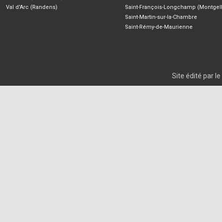
Val d'Arc (Randens)
Saint-François-Longchamp (Montgell
Saint-Martin-sur-la-Chambre
Saint-Rémy-de-Maurienne
Site édité par 