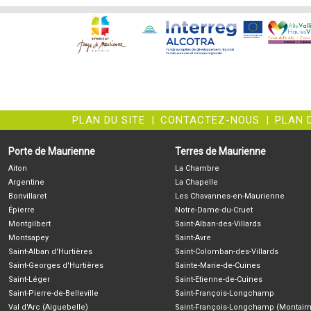
PLAN DU SITE
|
CONTACTEZ-NOUS
|
PLAN 
Porte de Maurienne
Terres de Maurienne
Aiton
La Chambre
Argentine
La Chapelle
Bonvillaret
Les Chavannes-en-Maurienne
Épierre
Notre-Dame-du-Cruet
Montgilbert
Saint-Alban-des-Villards
Montsapey
Saint-Avre
Saint-Alban d'Hurtières
Saint-Colomban-des-Villards
Saint-Georges d'Hurtières
Sainte-Marie-de-Cuines
Saint-Léger
Saint-Etienne-de-Cuines
Saint-Pierre-de-Belleville
Saint-François-Longchamp
Val d'Arc (Aiguebelle)
Saint-François-Longchamp (Montaim