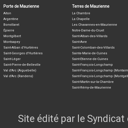
Porte de Maurienne
Terres de Maurienne
Aiton
La Chambre
Argentine
La Chapelle
Bonvillaret
Les Chavannes-en-Maurienne
Épierre
Notre-Dame-du-Cruet
Montgilbert
Saint-Alban-des-Villards
Montsapey
Saint-Avre
Saint-Alban d'Hurtières
Saint-Colomban-des-Villards
Saint-Georges d'Hurtières
Sainte-Marie-de-Cuines
Saint-Léger
Saint-Etienne-de-Cuines
Saint-Pierre-de-Belleville
Saint-François-Longchamp
Val d'Arc (Aiguebelle)
Saint-François-Longchamp (Montaim
Val d'Arc (Randens)
Saint-François-Longchamp (Montgell
Saint-Martin-sur-la-Chambre
Saint-Rémy-de-Maurienne
Site édité par le Syndica