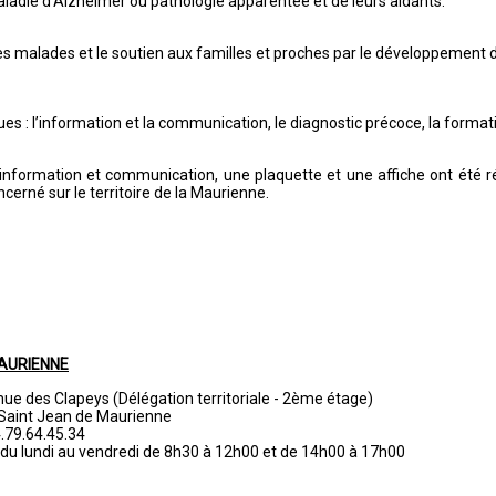
ladie d’Alzheimer ou pathologie apparentée et de leurs aidants.
nes malades et le soutien aux familles et proches par le développement d
es : l’information et la communication, le diagnostic précoce, la formati
d’information et communication, une plaquette et une affiche ont été r
cerné sur le territoire de la Maurienne.
MAURIENNE
ue des Clapeys (Délégation territoriale - 2ème étage)
Saint Jean de Maurienne
04.79.64.45.34
du lundi au vendredi de 8h30 à 12h00 et de 14h00 à 17h00