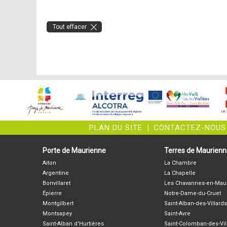
Tout effacer
PLAN DU SITE
|
CONTACTEZ-NOUS
Porte de Maurienne
Terres de Maurien
Aiton
La Chambre
Argentine
La Chapelle
Bonvillaret
Les Chavannes-en-Mau
Épierre
Notre-Dame-du-Cruet
Montgilbert
Saint-Alban-des-Villards
Montsapey
Saint-Avre
Saint-Alban d'Hurtières
Saint-Colomban-des-Vil