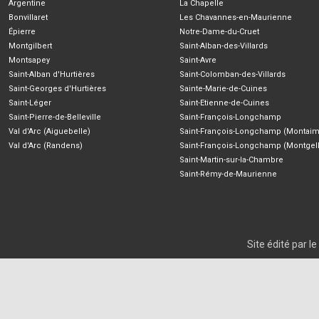
Argentine
La Chapelle
Bonvillaret
Les Chavannes-en-Maurienne
Épierre
Notre-Dame-du-Cruet
Montgilbert
Saint-Alban-des-Villards
Montsapey
Saint-Avre
Saint-Alban d'Hurtières
Saint-Colomban-des-Villards
Saint-Georges d'Hurtières
Sainte-Marie-de-Cuines
Saint-Léger
Saint-Etienne-de-Cuines
Saint-Pierre-de-Belleville
Saint-François-Longchamp
Val d'Arc (Aiguebelle)
Saint-François-Longchamp (Montaim
Val d'Arc (Randens)
Saint-François-Longchamp (Montgell
Saint-Martin-sur-la-Chambre
Saint-Rémy-de-Maurienne
Site édité par 