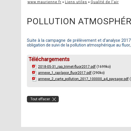
www.maurienne.fr
»
Liens utiles
»
Qualité de l'air
POLLUTION ATMOSPHÉR
Suite à la campagne de prélèvement et d’analyse 2017
obligation de suivi de la pollution atmosphérique au fluo
Téléchargements
2018-05-31_rap_trimet-fluor2017.pdf
(1699ko)
annexe_1_rap-lagor_fluor2017.pdf
(290ko)
annexe_2_carte_pollution_2017_100000_a4_paysage.pdf
(
Tout effacer