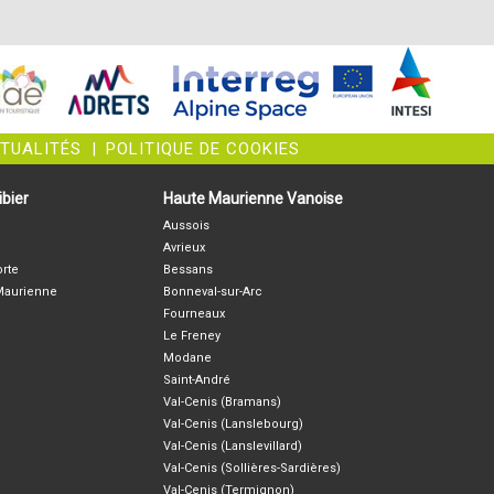
CTUALITÉS
|
POLITIQUE DE COOKIES
bier
Haute Maurienne Vanoise
Aussois
Avrieux
orte
Bessans
-Maurienne
Bonneval-sur-Arc
Fourneaux
Le Freney
Modane
Saint-André
Val-Cenis (Bramans)
Val-Cenis (Lanslebourg)
Val-Cenis (Lanslevillard)
Val-Cenis (Sollières-Sardières)
Val-Cenis (Termignon)