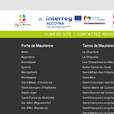
PLAN DU SITE
|
CONTACTEZ-NOUS
Porte de Maurienne
Terres de Maurien
Aiton
La Chambre
Argentine
La Chapelle
Bonvillaret
Les Chavannes-en-Mau
Épierre
Notre-Dame-du-Cruet
Montgilbert
Saint-Alban-des-Villards
Montsapey
Saint-Avre
Saint-Alban d'Hurtières
Saint-Colomban-des-Vil
Saint-Georges d'Hurtières
Sainte-Marie-de-Cuines
Saint-Léger
Saint-Etienne-de-Cuine
Saint-Pierre-de-Belleville
Saint-François-Longc
Val d'Arc (Aiguebelle)
Saint-François-Longch
Val d'Arc (Randens)
Saint-François-Longch
Saint-Martin-sur-la-Ch