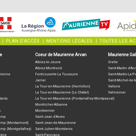
|
PLAN D'ACCÈS
|
MENTIONS LÉGALES
|
TOUTES LES A
ne
Coeur de Maurienne Arvan
Maurienne Gali
Albiez-le-Jeune
Orelle
Albiez-Montrond
Saint-Martin d'Arc
rienne
Fontcouverte-La Toussuire
Saint-Martin-La-P
Jarrier
Saint-Michel-de
La Tour-en-Maurienne (Hermillon)
Valloire
La Tour-en-Maurienne (Le Châtel)
Valmeinier
lards
La Tour-en-Maurienne (Pontamafrey-Montpascal)
Montricher-Albanne
s
Montvernier
hamp
Saint-Jean d'Arves
amp (Montaimont)
Saint-Jean-de-Maurienne
amp (Montgellafrey)
Saint-Julien-Montdenis
ambre
Saint-Pancrace