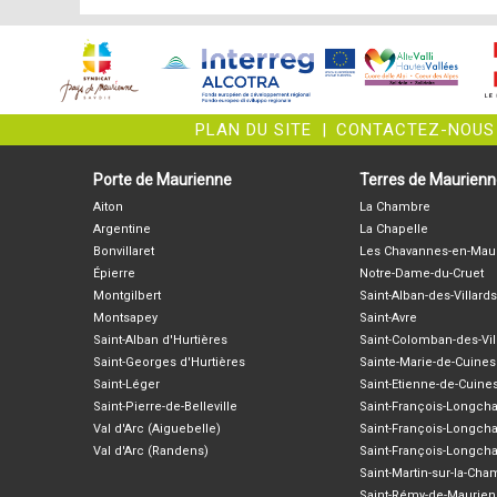
PLAN DU SITE
|
CONTACTEZ-NOUS
Porte de Maurienne
Terres de Maurien
Aiton
La Chambre
Argentine
La Chapelle
Bonvillaret
Les Chavannes-en-Mau
Épierre
Notre-Dame-du-Cruet
Montgilbert
Saint-Alban-des-Villards
Montsapey
Saint-Avre
Saint-Alban d'Hurtières
Saint-Colomban-des-Vil
Saint-Georges d'Hurtières
Sainte-Marie-de-Cuines
Saint-Léger
Saint-Etienne-de-Cuine
Saint-Pierre-de-Belleville
Saint-François-Longc
Val d'Arc (Aiguebelle)
Saint-François-Longch
Val d'Arc (Randens)
Saint-François-Longch
Saint-Martin-sur-la-Ch
Saint-Rémy-de-Maurie