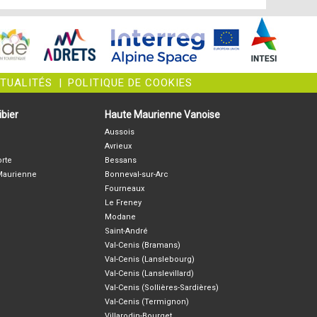
CTUALITÉS
|
POLITIQUE DE COOKIES
bier
Haute Maurienne Vanoise
Aussois
Avrieux
orte
Bessans
-Maurienne
Bonneval-sur-Arc
Fourneaux
Le Freney
Modane
Saint-André
Val-Cenis (Bramans)
Val-Cenis (Lanslebourg)
Val-Cenis (Lanslevillard)
Val-Cenis (Sollières-Sardières)
Val-Cenis (Termignon)
Villarodin-Bourget