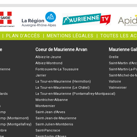
|
PLAN D'ACCÈS
|
MENTIONS LÉGALES
|
TOUTES LES A
ne
Coeur de Maurienne Arvan
Maurienne Gali
Albiez-le-Jeune
Orelle
Albiez-Montrond
Saint-Martin d'Arc
rienne
Fontcouverte-La Toussuire
Saint-Martin-La-P
Jarrier
Saint-Michel-de
La Tour-en-Maurienne (Hermillon)
Valloire
La Tour-en-Maurienne (Le Châtel)
Valmeinier
lards
La Tour-en-Maurienne (Pontamafrey-Montpascal)
Montricher-Albanne
s
Montvernier
hamp
Saint-Jean d'Arves
amp (Montaimont)
Saint-Jean-de-Maurienne
amp (Montgellafrey)
Saint-Julien-Montdenis
ambre
Saint-Pancrace
nne
Saint-Sorlin d'Arves