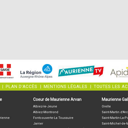
|
PLAN D'ACCÈS
|
MENTIONS LÉGALES
|
TOUTES LES A
ne
Coeur de Maurienne Arvan
Maurienne Gali
Albiez-le-Jeune
Orelle
Albiez-Montrond
Saint-Martin d'Arc
rienne
Fontcouverte-La Toussuire
Saint-Martin-La-P
Jarrier
Saint-Michel-de