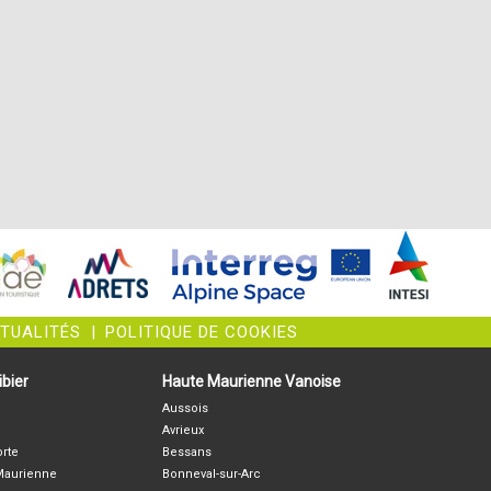
CTUALITÉS
|
POLITIQUE DE COOKIES
bier
Haute Maurienne Vanoise
Aussois
Avrieux
orte
Bessans
-Maurienne
Bonneval-sur-Arc