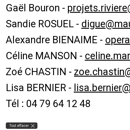
Gaël Bouron -
projets.rivier
Sandie ROSUEL -
digue@mau
Alexandre BIENAIME -
opera
Céline MANSON -
celine.ma
Zoé CHASTIN -
zoe.chastin
Lisa BERNIER -
lisa.bernier
Tél : 04 79 64 12 48
Tout effacer