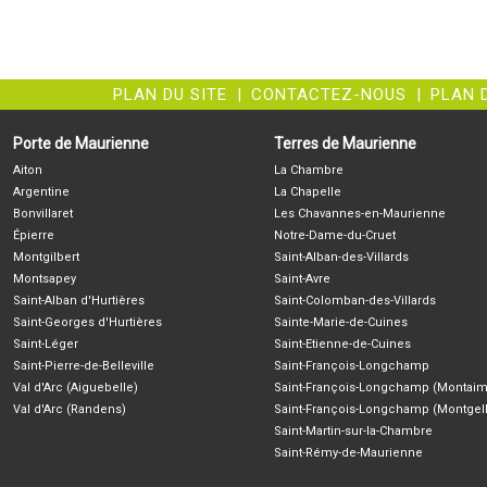
PLAN DU SITE
|
CONTACTEZ-NOUS
|
PLAN 
Porte de Maurienne
Terres de Maurienne
Aiton
La Chambre
Argentine
La Chapelle
Bonvillaret
Les Chavannes-en-Maurienne
Épierre
Notre-Dame-du-Cruet
Montgilbert
Saint-Alban-des-Villards
Montsapey
Saint-Avre
Saint-Alban d'Hurtières
Saint-Colomban-des-Villards
Saint-Georges d'Hurtières
Sainte-Marie-de-Cuines
Saint-Léger
Saint-Etienne-de-Cuines
Saint-Pierre-de-Belleville
Saint-François-Longchamp
Val d'Arc (Aiguebelle)
Saint-François-Longchamp (Montaim
Val d'Arc (Randens)
Saint-François-Longchamp (Montgell
Saint-Martin-sur-la-Chambre
Saint-Rémy-de-Maurienne