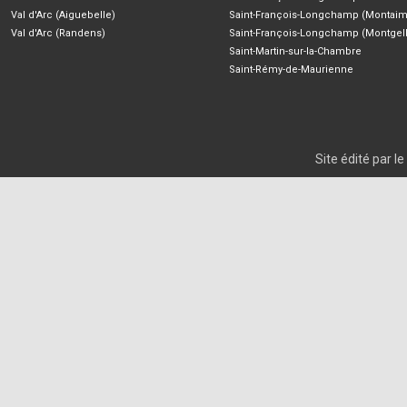
Val d'Arc (Aiguebelle)
Saint-François-Longchamp (Montaim
Val d'Arc (Randens)
Saint-François-Longchamp (Montgell
Saint-Martin-sur-la-Chambre
Saint-Rémy-de-Maurienne
Site édité par 