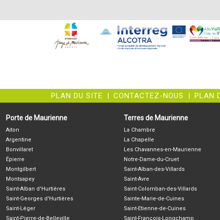
PLAN DU SITE
|
CONTACTEZ-NOUS
|
PLAN 
Porte de Maurienne
Terres de Maurienne
Aiton
La Chambre
Argentine
La Chapelle
Bonvillaret
Les Chavannes-en-Maurienne
Épierre
Notre-Dame-du-Cruet
Montgilbert
Saint-Alban-des-Villards
Montsapey
Saint-Avre
Saint-Alban d'Hurtières
Saint-Colomban-des-Villards
Saint-Georges d'Hurtières
Sainte-Marie-de-Cuines
Saint-Léger
Saint-Etienne-de-Cuines
Saint-Pierre-de-Belleville
Saint-François-Longchamp