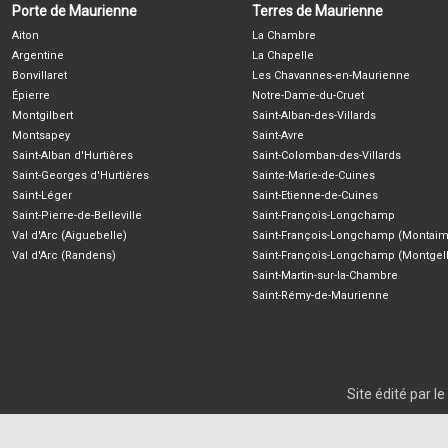
Porte de Maurienne
Terres de Maurienne
Aiton
La Chambre
Argentine
La Chapelle
Bonvillaret
Les Chavannes-en-Maurienne
Épierre
Notre-Dame-du-Cruet
Montgilbert
Saint-Alban-des-Villards
Montsapey
Saint-Avre
Saint-Alban d'Hurtières
Saint-Colomban-des-Villards
Saint-Georges d'Hurtières
Sainte-Marie-de-Cuines
Saint-Léger
Saint-Etienne-de-Cuines
Saint-Pierre-de-Belleville
Saint-François-Longchamp
Val d'Arc (Aiguebelle)
Saint-François-Longchamp (Montaim
Val d'Arc (Randens)
Saint-François-Longchamp (Montgell
Saint-Martin-sur-la-Chambre
Saint-Rémy-de-Maurienne
Site édité par 