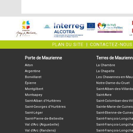
PLAN DU SITE
|
CONTACTEZ-NOUS
Porte de Maurienne
Terres de Maurien
Aiton
La Chambre
Argentine
La Chapelle
Bonvillaret
Les Chavannes-en-Mau
Épierre
Notre-Dame-du-Cruet
Montgilbert
Saint-Alban-des-Villards
Montsapey
Saint-Avre
Saint-Alban d'Hurtières
Saint-Colomban-des-Vil
Saint-Georges d'Hurtières
Sainte-Marie-de-Cuines
Saint-Léger
Saint-Etienne-de-Cuine
Saint-Pierre-de-Belleville
Saint-François-Longc
Val d'Arc (Aiguebelle)
Saint-François-Longch
Val d'Arc (Randens)
Saint-François-Longch