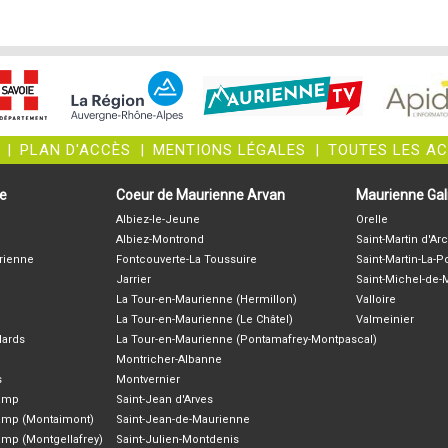
|
PLAN D'ACCÈS
|
MENTIONS LÉGALES
|
TOUTES LES A
ne
Coeur de Maurienne Arvan
Maurienne Gali
Albiez-le-Jeune
Orelle
Albiez-Montrond
Saint-Martin d'Arc
rienne
Fontcouverte-La Toussuire
Saint-Martin-La-P
Jarrier
Saint-Michel-de
La Tour-en-Maurienne (Hermillon)
Valloire
La Tour-en-Maurienne (Le Châtel)
Valmeinier
lards
La Tour-en-Maurienne (Pontamafrey-Montpascal)
Montricher-Albanne
s
Montvernier
hamp
Saint-Jean d'Arves
amp (Montaimont)
Saint-Jean-de-Maurienne
amp (Montgellafrey)
Saint-Julien-Montdenis