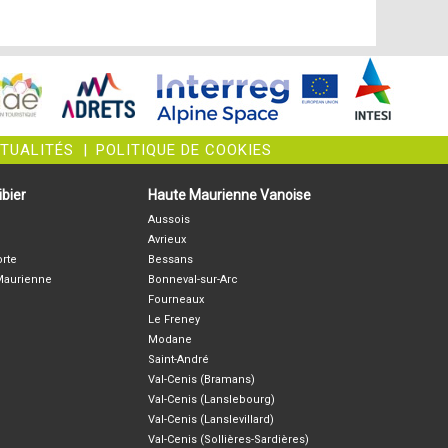
CTUALITÉS
|
POLITIQUE DE COOKIES
bier
Haute Maurienne Vanoise
Aussois
Avrieux
orte
Bessans
-Maurienne
Bonneval-sur-Arc
Fourneaux
Le Freney
Modane
Saint-André
Val-Cenis (Bramans)
Val-Cenis (Lanslebourg)
Val-Cenis (Lanslevillard)
Val-Cenis (Sollières-Sardières)