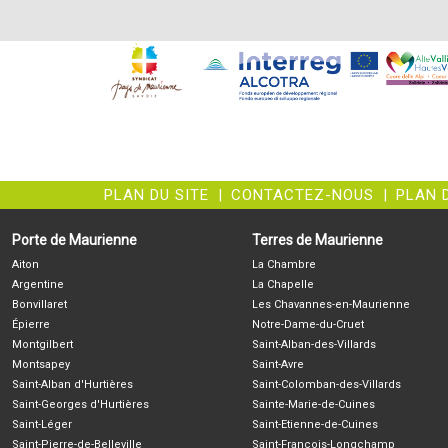
PLAN DU SITE
|
CONTACTEZ-NOUS
|
PLAN 
Porte de Maurienne
Terres de Maurienne
Aiton
La Chambre
Argentine
La Chapelle
Bonvillaret
Les Chavannes-en-Maurienne
Épierre
Notre-Dame-du-Cruet
Montgilbert
Saint-Alban-des-Villards
Montsapey
Saint-Avre
Saint-Alban d'Hurtières
Saint-Colomban-des-Villards
Saint-Georges d'Hurtières
Sainte-Marie-de-Cuines
Saint-Léger
Saint-Etienne-de-Cuines
Saint-Pierre-de-Belleville
Saint-François-Longchamp