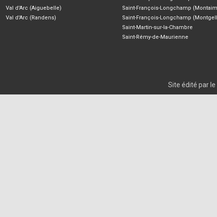
Val d'Arc (Aiguebelle)
Saint-François-Longchamp (Montaim
Val d'Arc (Randens)
Saint-François-Longchamp (Montgell
Saint-Martin-sur-la-Chambre
Saint-Rémy-de-Maurienne
Site édité par 