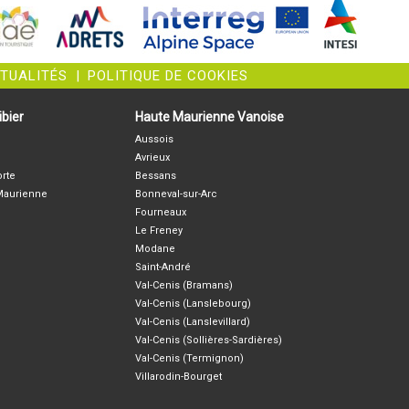
CTUALITÉS
|
POLITIQUE DE COOKIES
bier
Haute Maurienne Vanoise
Aussois
Avrieux
orte
Bessans
-Maurienne
Bonneval-sur-Arc
Fourneaux
Le Freney
Modane
Saint-André
Val-Cenis (Bramans)
Val-Cenis (Lanslebourg)
Val-Cenis (Lanslevillard)
Val-Cenis (Sollières-Sardières)
Val-Cenis (Termignon)
Villarodin-Bourget