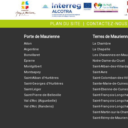
PLAN DU SITE
|
CONTACTEZ-NOUS
Porte de Maurienne
Terres de Maurien
Aiton
La Chambre
Argentine
La Chapelle
Bonvillaret
Les Chavannes-en-Mau
Épierre
Notre-Dame-du-Cruet
Montgilbert
Saint-Alban-des-Villards
Montsapey
Saint-Avre
Saint-Alban d'Hurtières
Saint-Colomban-des-Vil
Saint-Georges d'Hurtières
Sainte-Marie-de-Cuines
Saint-Léger
Saint-Etienne-de-Cuine
Saint-Pierre-de-Belleville
Saint-François-Longc
Val d'Arc (Aiguebelle)
Saint-François-Longch
Val d'Arc (Randens)
Saint-François-Longch
Saint-Martin-sur-la-Ch
Saint-Rémy-de-Maurie