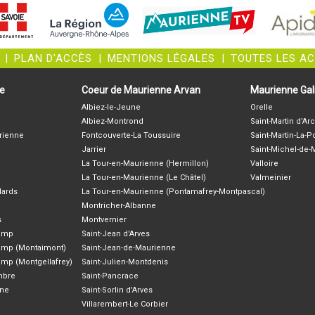
|
PLAN D'ACCÈS
|
MENTIONS LÉGALES
|
TOUTES LES A
ne
Coeur de Maurienne Arvan
Maurienne Gali
Albiez-le-Jeune
Orelle
Albiez-Montrond
Saint-Martin d'Arc
rienne
Fontcouverte-La Toussuire
Saint-Martin-La-P
Jarrier
Saint-Michel-de
La Tour-en-Maurienne (Hermillon)
Valloire
La Tour-en-Maurienne (Le Châtel)
Valmeinier
lards
La Tour-en-Maurienne (Pontamafrey-Montpascal)
Montricher-Albanne
s
Montvernier
hamp
Saint-Jean d'Arves
amp (Montaimont)
Saint-Jean-de-Maurienne
amp (Montgellafrey)
Saint-Julien-Montdenis
ambre
Saint-Pancrace
nne
Saint-Sorlin d'Arves
Villarembert-Le Corbier