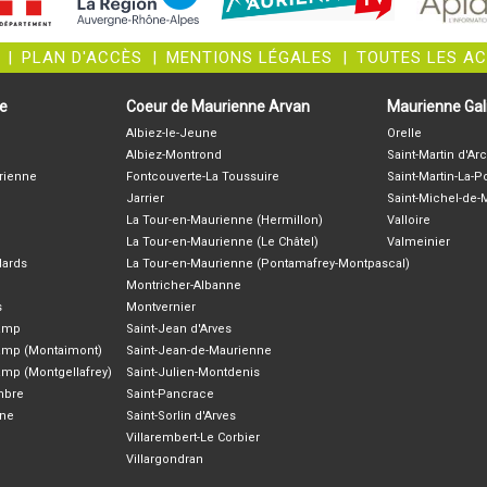
|
PLAN D'ACCÈS
|
MENTIONS LÉGALES
|
TOUTES LES A
ne
Coeur de Maurienne Arvan
Maurienne Gali
Albiez-le-Jeune
Orelle
Albiez-Montrond
Saint-Martin d'Arc
rienne
Fontcouverte-La Toussuire
Saint-Martin-La-P
Jarrier
Saint-Michel-de
La Tour-en-Maurienne (Hermillon)
Valloire
La Tour-en-Maurienne (Le Châtel)
Valmeinier
lards
La Tour-en-Maurienne (Pontamafrey-Montpascal)
Montricher-Albanne
s
Montvernier
hamp
Saint-Jean d'Arves
amp (Montaimont)
Saint-Jean-de-Maurienne
amp (Montgellafrey)
Saint-Julien-Montdenis
ambre
Saint-Pancrace
nne
Saint-Sorlin d'Arves
Villarembert-Le Corbier
Villargondran