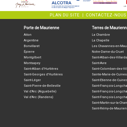
PLAN DU SITE
|
CONTACTEZ-NOUS
Porte de Maurienne
Terres de Maurien
Aiton
La Chambre
Argentine
La Chapelle
Bonvillaret
Les Chavannes-en-Mau
Épierre
Notre-Dame-du-Cruet
Montgilbert
Saint-Alban-des-Villards
Montsapey
Saint-Avre
Saint-Alban d'Hurtières
Saint-Colomban-des-Vil
Saint-Georges d'Hurtières
Sainte-Marie-de-Cuines
Saint-Léger
Saint-Etienne-de-Cuine
Saint-Pierre-de-Belleville
Saint-François-Longc
Val d'Arc (Aiguebelle)
Saint-François-Longch
Val d'Arc (Randens)
Saint-François-Longch
Saint-Martin-sur-la-Ch
Saint-Rémy-de-Maurie