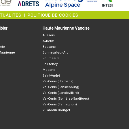
CTUALITÉS
|
POLITIQUE DE COOKIES
bier
Haute Maurienne Vanoise
Aussois
Avrieux
orte
Bessans
-Maurienne
Bonneval-sur-Arc
Fourneaux
Le Freney
Modane
Saint-André
Val-Cenis (Bramans)
Val-Cenis (Lanslebourg)
Val-Cenis (Lanslevillard)
Val-Cenis (Sollières-Sardières)
Val-Cenis (Termignon)
Villarodin-Bourget