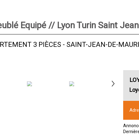
ublé Equipé // Lyon Turin Saint Jea
RTEMENT 3 PIÈCES
-
SAINT-JEAN-DE-MAUR
LO
Loy
Adr
Annonce
Dernièr