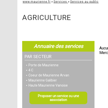
www.maurienne.fr
»
Services
»
Services au public
AGRICULTURE
Annuaire des services
Aucun
Merci
PAR SECTEUR
Porte de Maurienne
4 C
Coeur de Maurienne Arvan
Maurienne Galibier
Haute Maurienne Vanoise
Proposer un service ou une
association