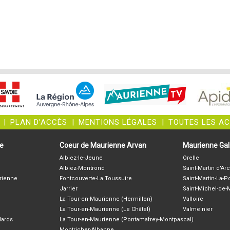
|
PLAN D'ACCÈS
|
MENTIONS LÉGALES
|
TOUTES LES A
ne
Coeur de Maurienne Arvan
Maurienne Gali
Albiez-le-Jeune
Orelle
Albiez-Montrond
Saint-Martin d'Arc
rienne
Fontcouverte-La Toussuire
Saint-Martin-La-P
Jarrier
Saint-Michel-de
La Tour-en-Maurienne (Hermillon)
Valloire
La Tour-en-Maurienne (Le Châtel)
Valmeinier
lards
La Tour-en-Maurienne (Pontamafrey-Montpascal)
Montricher-Albanne