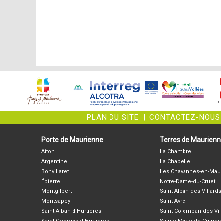
PLAN DU SITE
|
CONTACTEZ-NOUS
Porte de Maurienne
Terres de Maurien
Aiton
La Chambre
Argentine
La Chapelle
Bonvillaret
Les Chavannes-en-Mau
Épierre
Notre-Dame-du-Cruet
Montgilbert
Saint-Alban-des-Villards
Montsapey
Saint-Avre
Saint-Alban d'Hurtières
Saint-Colomban-des-Vil
Saint-Georges d'Hurtières
Sainte-Marie-de-Cuines