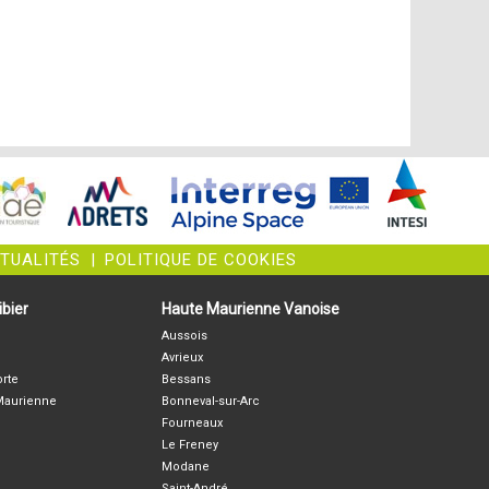
CTUALITÉS
|
POLITIQUE DE COOKIES
bier
Haute Maurienne Vanoise
Aussois
Avrieux
orte
Bessans
-Maurienne
Bonneval-sur-Arc
Fourneaux
Le Freney
Modane
Saint-André