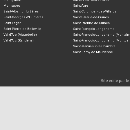
Montsapey
Saint-Avre
Saint-Alban d'Hurtières
Saint-Colomban-des-Villards
Saint-Georges d'Hurtières
Sainte-Marie-de-Cuines
Saint-Léger
Saint-Etienne-de-Cuines
Saint-Pierre-de-Belleville
Saint-François-Longchamp
Val d'Arc (Aiguebelle)
Saint-François-Longchamp (Montaim
Val d'Arc (Randens)
Saint-François-Longchamp (Montgell
Saint-Martin-sur-la-Chambre
Saint-Rémy-de-Maurienne
Site édité par 