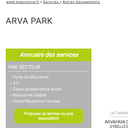
www.maurienne.fr
»
Services
»
Autres équipements
ARVA PARK
Annuaire des services
PAR SECTEUR
Porte de Maurienne
4 C
Coeur de Maurienne Arvan
Maurienne Galibier
Haute Maurienne Vanoise
Le Corbie
Proposer un service ou une
association
ARVAPARK 
SYBELLE