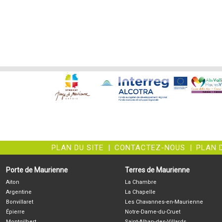
PLAN DU SITE
|
CONTACTEZ-NOUS
|
PLAN 
Porte de Maurienne
Terres de Maurienne
Aiton
La Chambre
Argentine
La Chapelle
Bonvillaret
Les Chavannes-en-Maurienne
Épierre
Notre-Dame-du-Cruet
Montgilbert
Saint-Alban-des-Villards