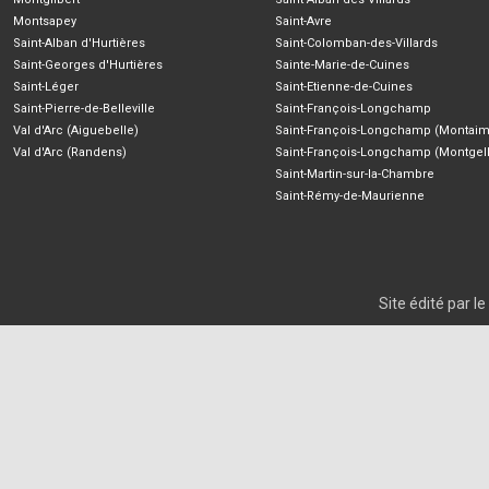
Montsapey
Saint-Avre
Saint-Alban d'Hurtières
Saint-Colomban-des-Villards
Saint-Georges d'Hurtières
Sainte-Marie-de-Cuines
Saint-Léger
Saint-Etienne-de-Cuines
Saint-Pierre-de-Belleville
Saint-François-Longchamp
Val d'Arc (Aiguebelle)
Saint-François-Longchamp (Montaim
Val d'Arc (Randens)
Saint-François-Longchamp (Montgell
Saint-Martin-sur-la-Chambre
Saint-Rémy-de-Maurienne
Site édité par 