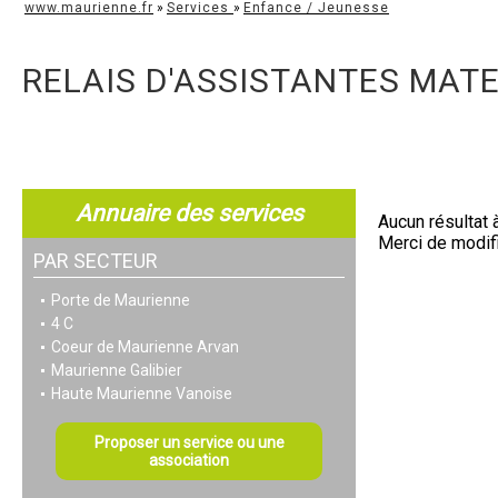
www.maurienne.fr
»
Services
»
Enfance / Jeunesse
RELAIS D'ASSISTANTES MAT
Annuaire des services
Aucun résultat 
Merci de modifi
PAR SECTEUR
Porte de Maurienne
4 C
Coeur de Maurienne Arvan
Maurienne Galibier
Haute Maurienne Vanoise
Proposer un service ou une
association