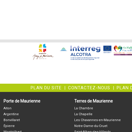
PLAN DU SITE
|
CONTACTEZ-NOUS
|
PLAN 
Porte de Maurienne
Terres de Maurienne
Aiton
La Chambre
Argentine
La Chapelle
Bonvillaret
Les Chavannes-en-Maurienne
Épierre
Notre-Dame-du-Cruet
Montgilbert
Saint-Alban-des-Villards