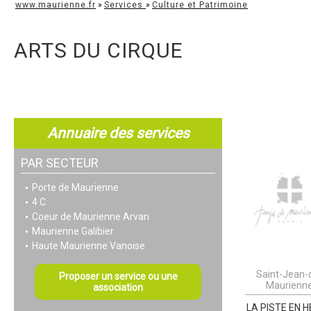
www.maurienne.fr
»
Services
»
Culture et Patrimoine
ARTS DU CIRQUE
Annuaire des services
PAR SECTEUR
Porte de Maurienne
4 C
Coeur de Maurienne Arvan
Maurienne Galibier
Haute Maurienne Vanoise
Saint-Jean-
Proposer un service ou une
Maurienn
association
LA PISTE EN 