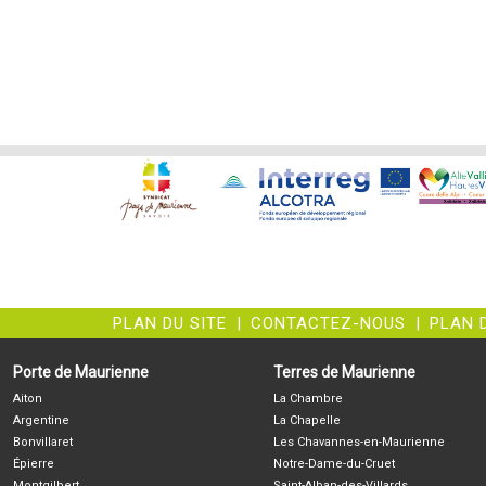
PLAN DU SITE
|
CONTACTEZ-NOUS
|
PLAN 
Porte de Maurienne
Terres de Maurienne
Aiton
La Chambre
Argentine
La Chapelle
Bonvillaret
Les Chavannes-en-Maurienne
Épierre
Notre-Dame-du-Cruet
Montgilbert
Saint-Alban-des-Villards