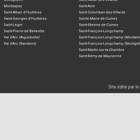
Montsapey
Saint-Avre
Saint-Alban d'Hurtières
Saint-Colomban-des-Villards
Saint-Georges d'Hurtières
Sainte-Marie-de-Cuines
Saint-Léger
Saint-Etienne-de-Cuines
Saint-Pierre-de-Belleville
Saint-François-Longchamp
Val d'Arc (Aiguebelle)
Saint-François-Longchamp (Montaim
Val d'Arc (Randens)
Saint-François-Longchamp (Montgell
Saint-Martin-sur-la-Chambre
Saint-Rémy-de-Maurienne
Site édité par 