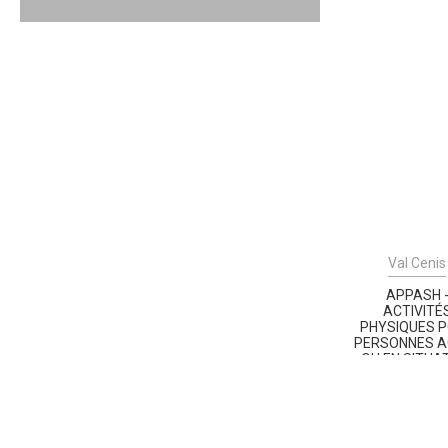
Val Cenis
APPASH 
ACTIVITÉ
PHYSIQUES 
PERSONNES A
OU EN SITUA
DE HANDIC