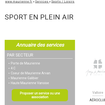
www.maurienne.fr
»
Services
»
Sports / Loisirs
SPORT EN PLEIN AIR
Annuaire des services
PAR SECTEUR
Porte de Maurienne
4 C
Coeur de Maurienne Arvan
Maurienne Galibier
Haute Maurienne Vanoise
Valloire
Proposer un service ou une
association
AÉROCLU