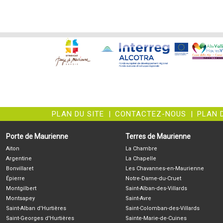
PLAN DU SITE
|
CONTACTEZ-NOUS
|
PLAN 
Porte de Maurienne
Terres de Maurienne
Aiton
La Chambre
Argentine
La Chapelle
Bonvillaret
Les Chavannes-en-Maurienne
Épierre
Notre-Dame-du-Cruet
Montgilbert
Saint-Alban-des-Villards
Montsapey
Saint-Avre
Saint-Alban d'Hurtières
Saint-Colomban-des-Villards
Saint-Georges d'Hurtières
Sainte-Marie-de-Cuines