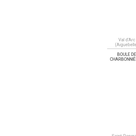
Val d'Arc
(Aiguebell
BOULE D
CHARBONNIÈ
Saint-Pancr