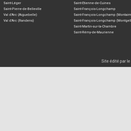
Saint-Léger
Saint-Etienne-de-Cuines
Saint-Pierre-de-Belleville
Saint-François-Longchamp
Val d'Arc (Aiguebelle)
Saint-François-Longchamp (Montaim
Val d'Arc (Randens)
Saint-François-Longchamp (Montgell
Saint-Martin-sur-la-Chambre
Saint-Rémy-de-Maurienne
Site édité par 