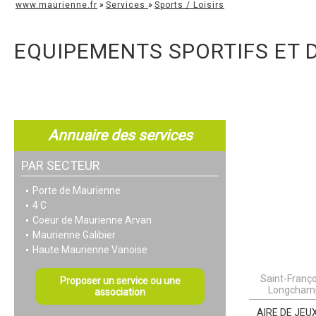
www.maurienne.fr
»
Services
»
Sports / Loisirs
EQUIPEMENTS SPORTIFS ET D
Annuaire des services
PAR SECTEUR
Porte de Maurienne
4 C
Coeur de Maurienne Arvan
Maurienne Galibier
Haute Maurienne Vanoise
Saint-Franço
Proposer un service ou une
Longcham
association
AIRE DE JEU