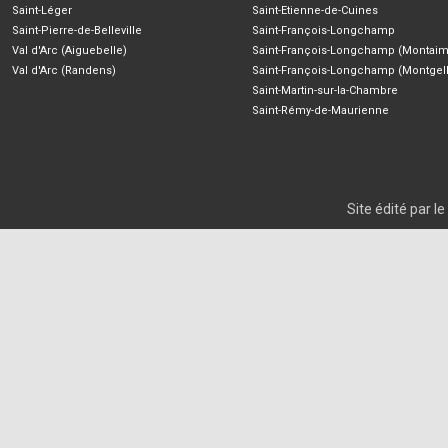
Saint-Léger
Saint-Etienne-de-Cuines
Saint-Pierre-de-Belleville
Saint-François-Longchamp
Val d'Arc (Aiguebelle)
Saint-François-Longchamp (Montaim
Val d'Arc (Randens)
Saint-François-Longchamp (Montgell
Saint-Martin-sur-la-Chambre
Saint-Rémy-de-Maurienne
Site édité par 