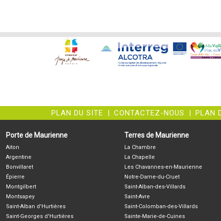
PLAN DU SITE
|
CONTACTEZ-NOUS
|
PLAN 
Porte de Maurienne
Terres de Maurienne
Aiton
La Chambre
Argentine
La Chapelle
Bonvillaret
Les Chavannes-en-Maurienne
Épierre
Notre-Dame-du-Cruet
Montgilbert
Saint-Alban-des-Villards
Montsapey
Saint-Avre
Saint-Alban d'Hurtières
Saint-Colomban-des-Villards
Saint-Georges d'Hurtières
Sainte-Marie-de-Cuines