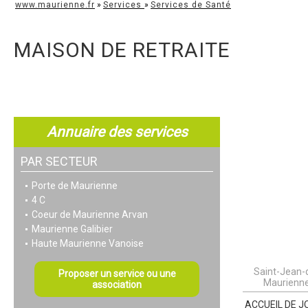
www.maurienne.fr
»
Services
»
Services de Santé
MAISON DE RETRAITE
Annuaire des services
PAR SECTEUR
Porte de Maurienne
4 C
Coeur de Maurienne Arvan
Maurienne Galibier
Haute Maurienne Vanoise
Saint-Jean-
Proposer un service ou une
Maurienn
association
ACCUEIL DE J