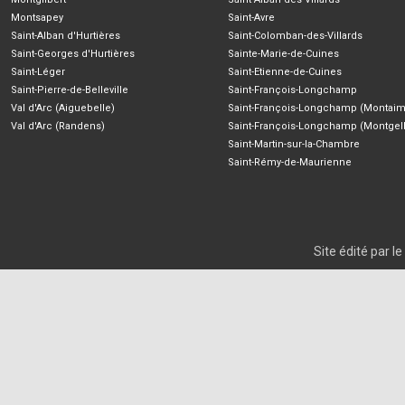
Montsapey
Saint-Avre
Saint-Alban d'Hurtières
Saint-Colomban-des-Villards
Saint-Georges d'Hurtières
Sainte-Marie-de-Cuines
Saint-Léger
Saint-Etienne-de-Cuines
Saint-Pierre-de-Belleville
Saint-François-Longchamp
Val d'Arc (Aiguebelle)
Saint-François-Longchamp (Montaim
Val d'Arc (Randens)
Saint-François-Longchamp (Montgell
Saint-Martin-sur-la-Chambre
Saint-Rémy-de-Maurienne
Site édité par 