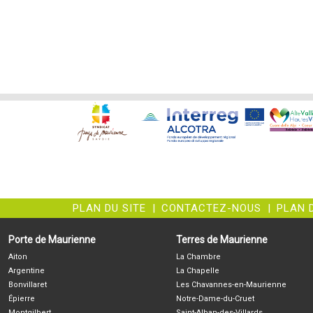
PLAN DU SITE
|
CONTACTEZ-NOUS
|
PLAN 
Porte de Maurienne
Terres de Maurienne
Aiton
La Chambre
Argentine
La Chapelle
Bonvillaret
Les Chavannes-en-Maurienne
Épierre
Notre-Dame-du-Cruet
Montgilbert
Saint-Alban-des-Villards