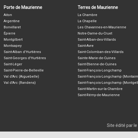
Porte de Maurienne
Terres de Maurienne
Aiton
La Chambre
Argentine
La Chapelle
Bonvillaret
Les Chavannes-en-Maurienne
Épierre
Notre-Dame-du-Cruet
Montgilbert
Saint-Alban-des-Villards
Montsapey
Saint-Avre
Saint-Alban d'Hurtières
Saint-Colomban-des-Villards
Saint-Georges d'Hurtières
Sainte-Marie-de-Cuines
Saint-Léger
Saint-Etienne-de-Cuines
Saint-Pierre-de-Belleville
Saint-François-Longchamp
Val d'Arc (Aiguebelle)
Saint-François-Longchamp (Montaim
Val d'Arc (Randens)
Saint-François-Longchamp (Montgell
Saint-Martin-sur-la-Chambre
Saint-Rémy-de-Maurienne
Site édité par 