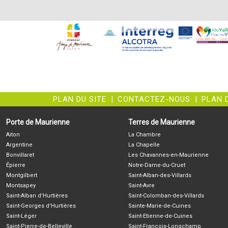
PLAN DU SITE
|
CONTACTEZ-NOUS
|
PLAN 
Porte de Maurienne
Terres de Maurienne
Aiton
La Chambre
Argentine
La Chapelle
Bonvillaret
Les Chavannes-en-Maurienne
Épierre
Notre-Dame-du-Cruet
Montgilbert
Saint-Alban-des-Villards
Montsapey
Saint-Avre
Saint-Alban d'Hurtières
Saint-Colomban-des-Villards
Saint-Georges d'Hurtières
Sainte-Marie-de-Cuines
Saint-Léger
Saint-Etienne-de-Cuines
Saint-Pierre-de-Belleville
Saint-François-Longchamp