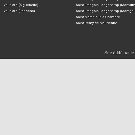
Val d'Arc (Aiguebelle)
Saint-François-Longchamp (Montaim
Val d'Arc (Randens)
Saint-François-Longchamp (Montgell
Saint-Martin-sur-la-Chambre
Saint-Rémy-de-Maurienne
Site édité par 