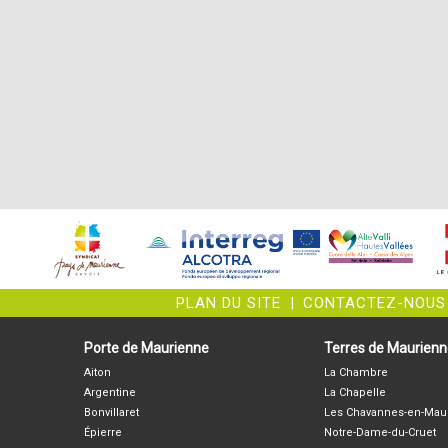
PLAN DU SITE
|
CONTACTEZ-NOUS
Porte de Maurienne
Terres de Maurien
Aiton
La Chambre
Argentine
La Chapelle
Bonvillaret
Les Chavannes-en-Mau
Épierre
Notre-Dame-du-Cruet