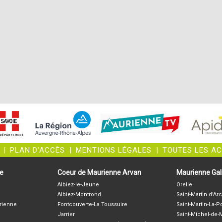
|
PLAN D'ACCÈS
|
MENTIONS LÉGALES
|
TOUTES LES A
ne
Coeur de Maurienne Arvan
Maurienne Gali
Albiez-le-Jeune
Orelle
Albiez-Montrond
Saint-Martin d'Arc
rienne
Fontcouverte-La Toussuire
Saint-Martin-La-P
Jarrier
Saint-Michel-de