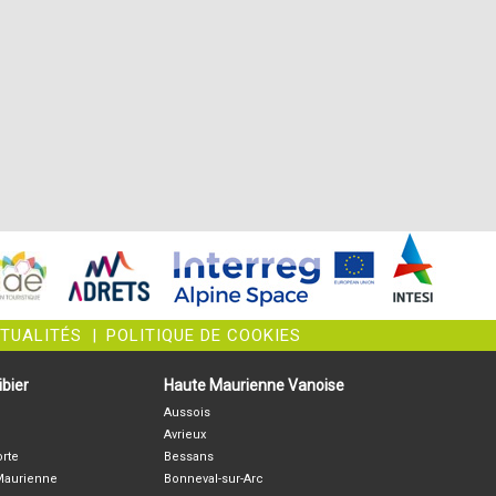
CTUALITÉS
|
POLITIQUE DE COOKIES
bier
Haute Maurienne Vanoise
Aussois
Avrieux
orte
Bessans
-Maurienne
Bonneval-sur-Arc