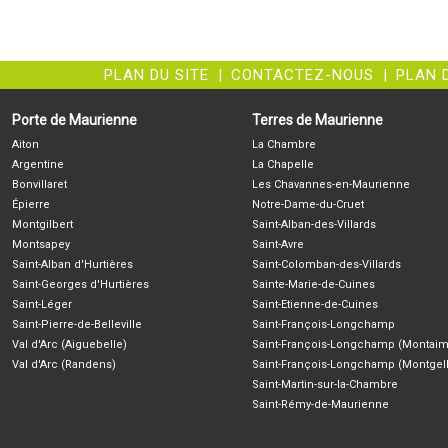
PLAN DU SITE
|
CONTACTEZ-NOUS
|
PLAN 
Porte de Maurienne
Terres de Maurienne
Aiton
La Chambre
Argentine
La Chapelle
Bonvillaret
Les Chavannes-en-Maurienne
Épierre
Notre-Dame-du-Cruet
Montgilbert
Saint-Alban-des-Villards
Montsapey
Saint-Avre
Saint-Alban d'Hurtières
Saint-Colomban-des-Villards
Saint-Georges d'Hurtières
Sainte-Marie-de-Cuines
Saint-Léger
Saint-Etienne-de-Cuines
Saint-Pierre-de-Belleville
Saint-François-Longchamp
Val d'Arc (Aiguebelle)
Saint-François-Longchamp (Montaim
Val d'Arc (Randens)
Saint-François-Longchamp (Montgell
Saint-Martin-sur-la-Chambre
Saint-Rémy-de-Maurienne