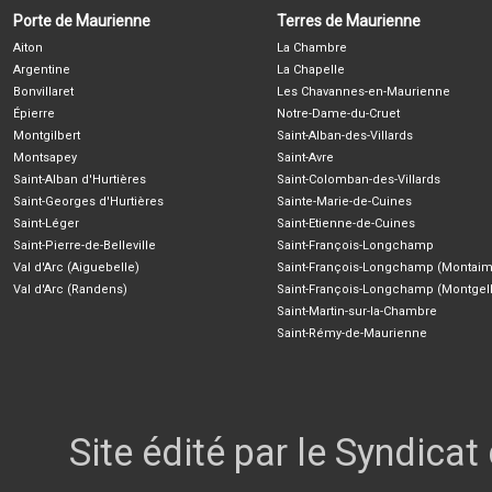
Porte de Maurienne
Terres de Maurienne
Aiton
La Chambre
Argentine
La Chapelle
Bonvillaret
Les Chavannes-en-Maurienne
Épierre
Notre-Dame-du-Cruet
Montgilbert
Saint-Alban-des-Villards
Montsapey
Saint-Avre
Saint-Alban d'Hurtières
Saint-Colomban-des-Villards
Saint-Georges d'Hurtières
Sainte-Marie-de-Cuines
Saint-Léger
Saint-Etienne-de-Cuines
Saint-Pierre-de-Belleville
Saint-François-Longchamp
Val d'Arc (Aiguebelle)
Saint-François-Longchamp (Montaim
Val d'Arc (Randens)
Saint-François-Longchamp (Montgell
Saint-Martin-sur-la-Chambre
Saint-Rémy-de-Maurienne
Site édité par le Syndica