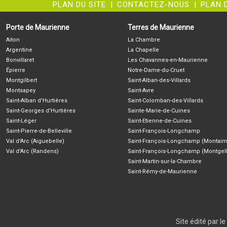
PLAN DU SITE
|
CONTACTEZ-NOUS
|
PLAN 
Porte de Maurienne
Terres de Maurienne
Aiton
La Chambre
Argentine
La Chapelle
Bonvillaret
Les Chavannes-en-Maurienne
Épierre
Notre-Dame-du-Cruet
Montgilbert
Saint-Alban-des-Villards
Montsapey
Saint-Avre
Saint-Alban d'Hurtières
Saint-Colomban-des-Villards
Saint-Georges d'Hurtières
Sainte-Marie-de-Cuines
Saint-Léger
Saint-Etienne-de-Cuines
Saint-Pierre-de-Belleville
Saint-François-Longchamp
Val d'Arc (Aiguebelle)
Saint-François-Longchamp (Montaim
Val d'Arc (Randens)
Saint-François-Longchamp (Montgell
Saint-Martin-sur-la-Chambre
Saint-Rémy-de-Maurienne
Site édité par 