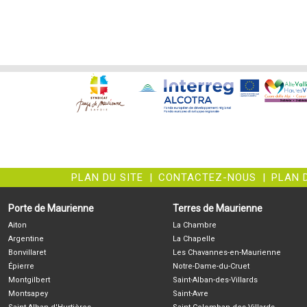
PLAN DU SITE
|
CONTACTEZ-NOUS
|
PLAN 
Porte de Maurienne
Terres de Maurienne
Aiton
La Chambre
Argentine
La Chapelle
Bonvillaret
Les Chavannes-en-Maurienne
Épierre
Notre-Dame-du-Cruet
Montgilbert
Saint-Alban-des-Villards
Montsapey
Saint-Avre