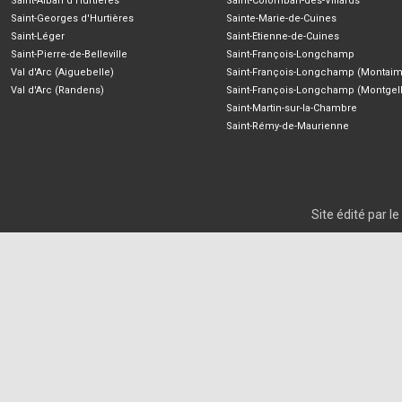
Saint-Alban d'Hurtières
Saint-Colomban-des-Villards
Saint-Georges d'Hurtières
Sainte-Marie-de-Cuines
Saint-Léger
Saint-Etienne-de-Cuines
Saint-Pierre-de-Belleville
Saint-François-Longchamp
Val d'Arc (Aiguebelle)
Saint-François-Longchamp (Montaim
Val d'Arc (Randens)
Saint-François-Longchamp (Montgell
Saint-Martin-sur-la-Chambre
Saint-Rémy-de-Maurienne
Site édité par 