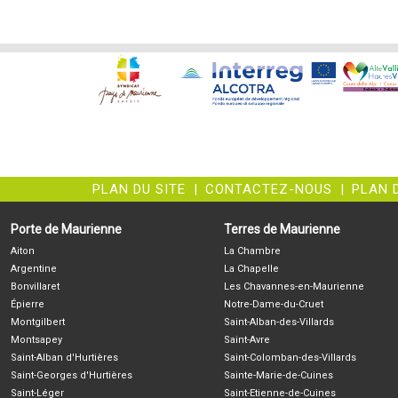
PLAN DU SITE
|
CONTACTEZ-NOUS
|
PLAN 
Porte de Maurienne
Terres de Maurienne
Aiton
La Chambre
Argentine
La Chapelle
Bonvillaret
Les Chavannes-en-Maurienne
Épierre
Notre-Dame-du-Cruet
Montgilbert
Saint-Alban-des-Villards
Montsapey
Saint-Avre
Saint-Alban d'Hurtières
Saint-Colomban-des-Villards
Saint-Georges d'Hurtières
Sainte-Marie-de-Cuines
Saint-Léger
Saint-Etienne-de-Cuines