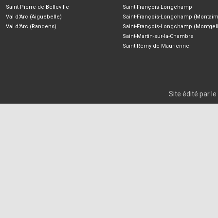
Saint-Pierre-de-Belleville
Saint-François-Longchamp
Val d'Arc (Aiguebelle)
Saint-François-Longchamp (Montaim
Val d'Arc (Randens)
Saint-François-Longchamp (Montgell
Saint-Martin-sur-la-Chambre
Saint-Rémy-de-Maurienne
Site édité par 