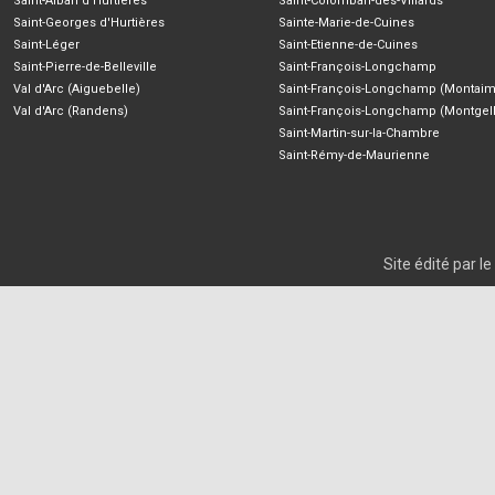
Saint-Alban d'Hurtières
Saint-Colomban-des-Villards
Saint-Georges d'Hurtières
Sainte-Marie-de-Cuines
Saint-Léger
Saint-Etienne-de-Cuines
Saint-Pierre-de-Belleville
Saint-François-Longchamp
Val d'Arc (Aiguebelle)
Saint-François-Longchamp (Montaim
Val d'Arc (Randens)
Saint-François-Longchamp (Montgell
Saint-Martin-sur-la-Chambre
Saint-Rémy-de-Maurienne
Site édité par 