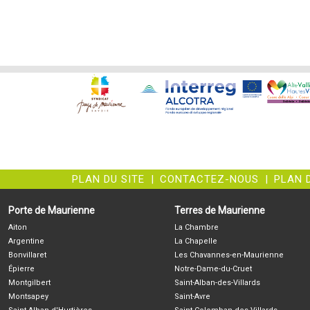
PLAN DU SITE
|
CONTACTEZ-NOUS
|
PLAN 
Porte de Maurienne
Terres de Maurienne
Aiton
La Chambre
Argentine
La Chapelle
Bonvillaret
Les Chavannes-en-Maurienne
Épierre
Notre-Dame-du-Cruet
Montgilbert
Saint-Alban-des-Villards
Montsapey
Saint-Avre