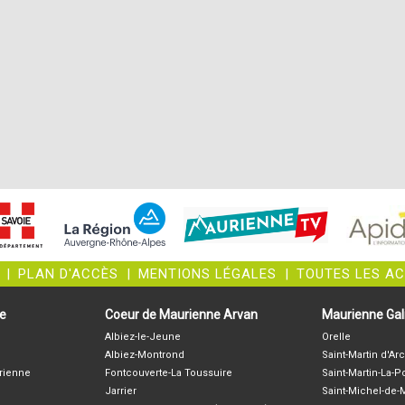
|
PLAN D'ACCÈS
|
MENTIONS LÉGALES
|
TOUTES LES A
ne
Coeur de Maurienne Arvan
Maurienne Gali
Albiez-le-Jeune
Orelle
Albiez-Montrond
Saint-Martin d'Arc
rienne
Fontcouverte-La Toussuire
Saint-Martin-La-P
Jarrier
Saint-Michel-de