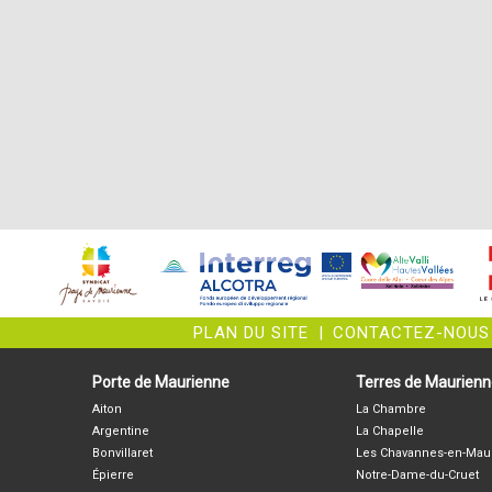
PLAN DU SITE
|
CONTACTEZ-NOUS
Porte de Maurienne
Terres de Maurien
Aiton
La Chambre
Argentine
La Chapelle
Bonvillaret
Les Chavannes-en-Mau
Épierre
Notre-Dame-du-Cruet