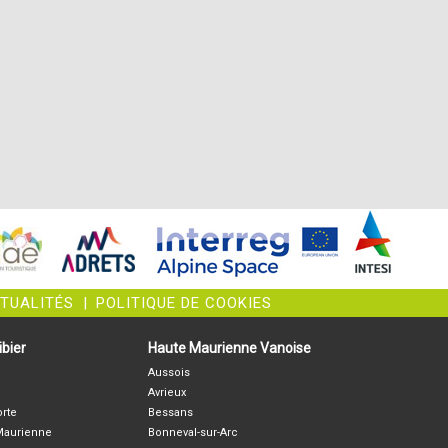
CTUALITÉS
|
POLITIQUE DE COOKIES
bier
Haute Maurienne Vanoise
Aussois
Avrieux
orte
Bessans
-Maurienne
Bonneval-sur-Arc