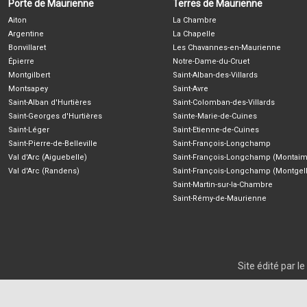
Porte de Maurienne
Terres de Maurienne
Aiton
La Chambre
Argentine
La Chapelle
Bonvillaret
Les Chavannes-en-Maurienne
Épierre
Notre-Dame-du-Cruet
Montgilbert
Saint-Alban-des-Villards
Montsapey
Saint-Avre
Saint-Alban d'Hurtières
Saint-Colomban-des-Villards
Saint-Georges d'Hurtières
Sainte-Marie-de-Cuines
Saint-Léger
Saint-Etienne-de-Cuines
Saint-Pierre-de-Belleville
Saint-François-Longchamp
Val d'Arc (Aiguebelle)
Saint-François-Longchamp (Montaim
Val d'Arc (Randens)
Saint-François-Longchamp (Montgell
Saint-Martin-sur-la-Chambre
Saint-Rémy-de-Maurienne
Site édité par 