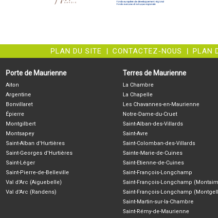
PLAN DU SITE
|
CONTACTEZ-NOUS
|
PLAN 
Porte de Maurienne
Terres de Maurienne
Aiton
La Chambre
Argentine
La Chapelle
Bonvillaret
Les Chavannes-en-Maurienne
Épierre
Notre-Dame-du-Cruet
Montgilbert
Saint-Alban-des-Villards
Montsapey
Saint-Avre
Saint-Alban d'Hurtières
Saint-Colomban-des-Villards
Saint-Georges d'Hurtières
Sainte-Marie-de-Cuines
Saint-Léger
Saint-Etienne-de-Cuines
Saint-Pierre-de-Belleville
Saint-François-Longchamp
Val d'Arc (Aiguebelle)
Saint-François-Longchamp (Montaim
Val d'Arc (Randens)
Saint-François-Longchamp (Montgell
Saint-Martin-sur-la-Chambre
Saint-Rémy-de-Maurienne