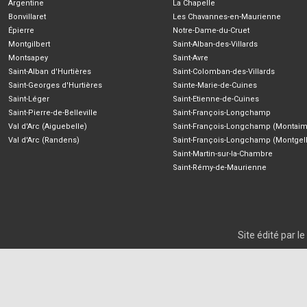
Argentine
La Chapelle
Bonvillaret
Les Chavannes-en-Maurienne
Épierre
Notre-Dame-du-Cruet
Montgilbert
Saint-Alban-des-Villards
Montsapey
Saint-Avre
Saint-Alban d'Hurtières
Saint-Colomban-des-Villards
Saint-Georges d'Hurtières
Sainte-Marie-de-Cuines
Saint-Léger
Saint-Etienne-de-Cuines
Saint-Pierre-de-Belleville
Saint-François-Longchamp
Val d'Arc (Aiguebelle)
Saint-François-Longchamp (Montaim
Val d'Arc (Randens)
Saint-François-Longchamp (Montgell
Saint-Martin-sur-la-Chambre
Saint-Rémy-de-Maurienne
Site édité par 