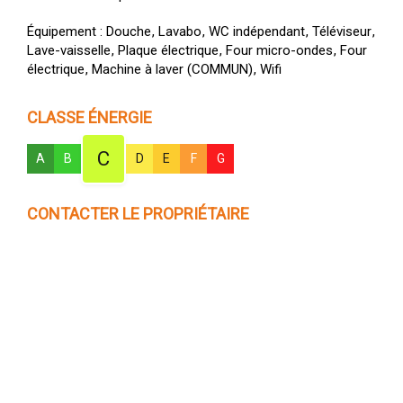
Équipement
Douche
Lavabo
WC indépendant
Téléviseur
Lave-vaisselle
Plaque électrique
Four micro-ondes
Four
électrique
Machine à laver
(COMMUN)
Wifi
CLASSE ÉNERGIE
C
A
B
D
E
F
G
CONTACTER LE PROPRIÉTAIRE