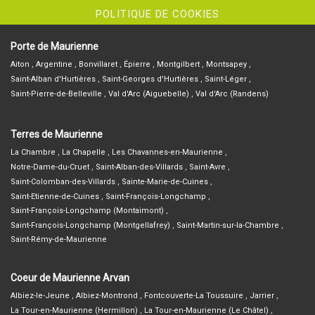
POLITIQUE DE COOKIES
Porte de Maurienne
Aiton
Argentine
Bonvillaret
Épierre
Montgilbert
Montsapey
Saint-Alban d'Hurtières
Saint-Georges d'Hurtières
Saint-Léger
Saint-Pierre-de-Belleville
Val d'Arc (Aiguebelle)
Val d'Arc (Randens)
Terres de Maurienne
La Chambre
La Chapelle
Les Chavannes-en-Maurienne
Notre-Dame-du-Cruet
Saint-Alban-des-Villards
Saint-Avre
Saint-Colomban-des-Villards
Sainte-Marie-de-Cuines
Saint-Etienne-de-Cuines
Saint-François-Longchamp
Saint-François-Longchamp (Montaimont)
Saint-François-Longchamp (Montgellafrey)
Saint-Martin-sur-la-Chambre
Saint-Rémy-de-Maurienne
Coeur de Maurienne Arvan
Albiez-le-Jeune
Albiez-Montrond
Fontcouverte-La Toussuire
Jarrier
La Tour-en-Maurienne (Hermillon)
La Tour-en-Maurienne (Le Châtel)