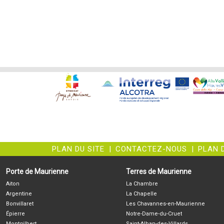
PLAN DU SITE
|
CONTACTEZ-NOUS
|
PLAN 
Porte de Maurienne
Terres de Maurienne
Aiton
La Chambre
Argentine
La Chapelle
Bonvillaret
Les Chavannes-en-Maurienne
Épierre
Notre-Dame-du-Cruet
Montgilbert
Saint-Alban-des-Villards