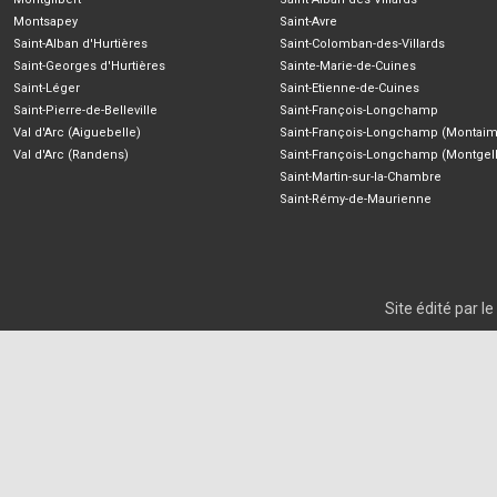
Montsapey
Saint-Avre
Saint-Alban d'Hurtières
Saint-Colomban-des-Villards
Saint-Georges d'Hurtières
Sainte-Marie-de-Cuines
Saint-Léger
Saint-Etienne-de-Cuines
Saint-Pierre-de-Belleville
Saint-François-Longchamp
Val d'Arc (Aiguebelle)
Saint-François-Longchamp (Montaim
Val d'Arc (Randens)
Saint-François-Longchamp (Montgell
Saint-Martin-sur-la-Chambre
Saint-Rémy-de-Maurienne
Site édité par 