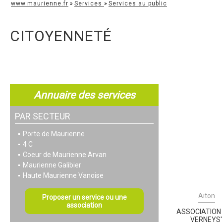
www.maurienne.fr
»
Services
»
Services au public
CITOYENNETÉ
Annuaire des services
PAR SECTEUR
Porte de Maurienne
4 C
Coeur de Maurienne Arvan
Maurienne Galibier
Haute Maurienne Vanoise
Aiton
Proposer un service ou une
association
ASSOCIATION 
VERNEYS