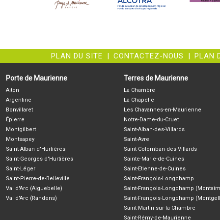
PLAN DU SITE
|
CONTACTEZ-NOUS
|
PLAN 
Porte de Maurienne
Terres de Maurienne
Aiton
La Chambre
Argentine
La Chapelle
Bonvillaret
Les Chavannes-en-Maurienne
Épierre
Notre-Dame-du-Cruet
Montgilbert
Saint-Alban-des-Villards
Montsapey
Saint-Avre
Saint-Alban d'Hurtières
Saint-Colomban-des-Villards
Saint-Georges d'Hurtières
Sainte-Marie-de-Cuines
Saint-Léger
Saint-Etienne-de-Cuines
Saint-Pierre-de-Belleville
Saint-François-Longchamp
Val d'Arc (Aiguebelle)
Saint-François-Longchamp (Montaim
Val d'Arc (Randens)
Saint-François-Longchamp (Montgell
Saint-Martin-sur-la-Chambre
Saint-Rémy-de-Maurienne