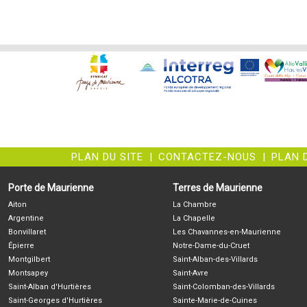
MAURIENN
PLAN DU SITE
|
CONTACTEZ-NOUS
|
PLAN 
Porte de Maurienne
Terres de Maurienne
Aiton
La Chambre
Argentine
La Chapelle
Bonvillaret
Les Chavannes-en-Maurienne
Épierre
Notre-Dame-du-Cruet
Montgilbert
Saint-Alban-des-Villards
Montsapey
Saint-Avre
Saint-Alban d'Hurtières
Saint-Colomban-des-Villards
Saint-Georges d'Hurtières
Sainte-Marie-de-Cuines