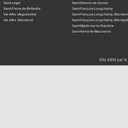
Saint-Léger
Saint-Etienne-de-Cuines
Saint-Pierre-de-Belleville
Saint-François-Longchamp
Val d'Arc (Aiguebelle)
Saint-François-Longchamp (Montaim
Val d'Arc (Randens)
Saint-François-Longchamp (Montgell
Saint-Martin-sur-la-Chambre
Saint-Rémy-de-Maurienne
Site édité par 