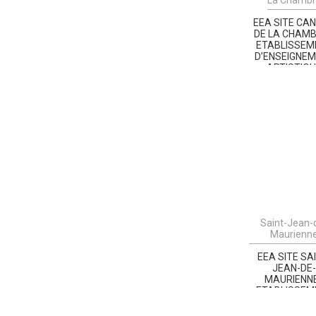
EEA SITE CA
DE LA CHAMB
ETABLISSEM
D’ENSEIGNE
ARTISTIQ
MAURIENN
Saint-Jean-
Maurienn
EEA SITE SA
JEAN-DE
MAURIENNE
ETABLISSEM
D’ENSEIGNE
ARTISTIQ