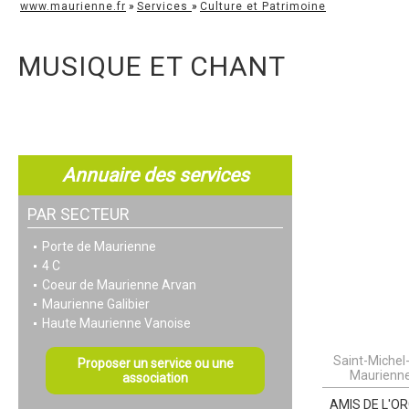
www.maurienne.fr
»
Services
»
Culture et Patrimoine
MUSIQUE ET CHANT
Annuaire des services
PAR SECTEUR
Porte de Maurienne
4 C
Coeur de Maurienne Arvan
Maurienne Galibier
Haute Maurienne Vanoise
Saint-Michel
Proposer un service ou une
Maurienn
association
AMIS DE L'O