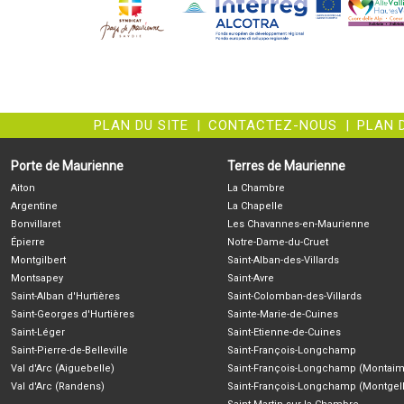
PLAN DU SITE
|
CONTACTEZ-NOUS
|
PLAN 
Porte de Maurienne
Terres de Maurienne
Aiton
La Chambre
Argentine
La Chapelle
Bonvillaret
Les Chavannes-en-Maurienne
Épierre
Notre-Dame-du-Cruet
Montgilbert
Saint-Alban-des-Villards
Montsapey
Saint-Avre
Saint-Alban d'Hurtières
Saint-Colomban-des-Villards
Saint-Georges d'Hurtières
Sainte-Marie-de-Cuines
Saint-Léger
Saint-Etienne-de-Cuines
Saint-Pierre-de-Belleville
Saint-François-Longchamp
Val d'Arc (Aiguebelle)
Saint-François-Longchamp (Montaim
Val d'Arc (Randens)
Saint-François-Longchamp (Montgell