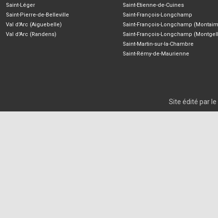
Saint-Léger
Saint-Etienne-de-Cuines
Saint-Pierre-de-Belleville
Saint-François-Longchamp
Val d'Arc (Aiguebelle)
Saint-François-Longchamp (Montaim
Val d'Arc (Randens)
Saint-François-Longchamp (Montgell
Saint-Martin-sur-la-Chambre
Saint-Rémy-de-Maurienne
Site édité par 