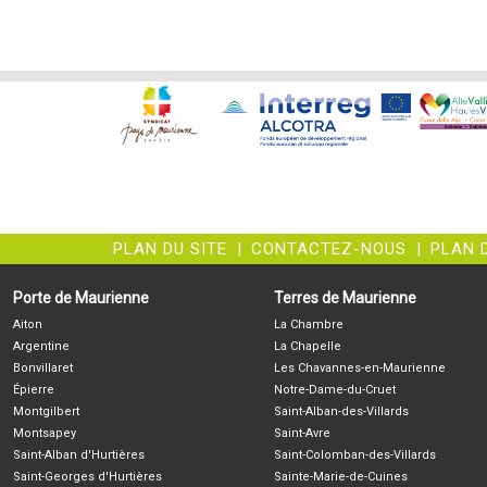
PLAN DU SITE
|
CONTACTEZ-NOUS
|
PLAN 
Porte de Maurienne
Terres de Maurienne
Aiton
La Chambre
Argentine
La Chapelle
Bonvillaret
Les Chavannes-en-Maurienne
Épierre
Notre-Dame-du-Cruet
Montgilbert
Saint-Alban-des-Villards
Montsapey
Saint-Avre
Saint-Alban d'Hurtières
Saint-Colomban-des-Villards
Saint-Georges d'Hurtières
Sainte-Marie-de-Cuines