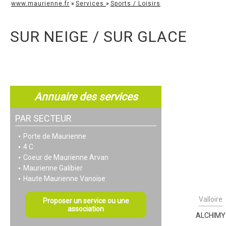
www.maurienne.fr
»
Services
»
Sports / Loisirs
SUR NEIGE / SUR GLACE
Annuaire des services
PAR SECTEUR
Porte de Maurienne
4 C
Coeur de Maurienne Arvan
Maurienne Galibier
Haute Maurienne Vanoise
Valloire
Proposer un service ou une
association
ALCHIMY