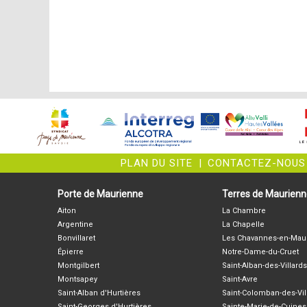
PLAN DU SITE
|
CONTACTEZ-NOUS
Porte de Maurienne
Terres de Maurien
Aiton
La Chambre
Argentine
La Chapelle
Bonvillaret
Les Chavannes-en-Mau
Épierre
Notre-Dame-du-Cruet
Montgilbert
Saint-Alban-des-Villards
Montsapey
Saint-Avre
Saint-Alban d'Hurtières
Saint-Colomban-des-Vil
Saint-Georges d'Hurtières
Sainte-Marie-de-Cuines