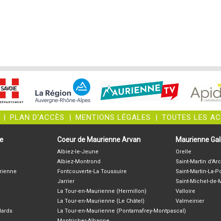
|
PLAN D'ACCÈS
|
MENTIONS LÉGALES
|
TOUTES LES A
ne
Coeur de Maurienne Arvan
Maurienne Gali
Albiez-le-Jeune
Orelle
Albiez-Montrond
Saint-Martin d'Arc
rienne
Fontcouverte-La Toussuire
Saint-Martin-La-P
Jarrier
Saint-Michel-de
La Tour-en-Maurienne (Hermillon)
Valloire
La Tour-en-Maurienne (Le Châtel)
Valmeinier
lards
La Tour-en-Maurienne (Pontamafrey-Montpascal)
Montricher-Albanne