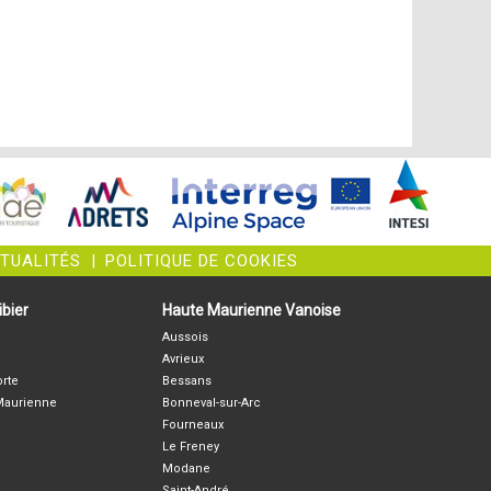
CTUALITÉS
|
POLITIQUE DE COOKIES
bier
Haute Maurienne Vanoise
Aussois
Avrieux
orte
Bessans
-Maurienne
Bonneval-sur-Arc
Fourneaux
Le Freney
Modane
Saint-André