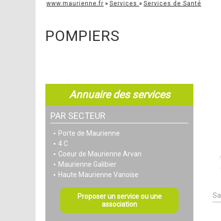
www.maurienne.fr
»
Services
»
Services de Santé
POMPIERS
Annuaire des services
PAR SECTEUR
Porte de Maurienne
4 C
Coeur de Maurienne Arvan
Maurienne Galibier
Haute Maurienne Vanoise
Sa
Proposer un service ou une
association